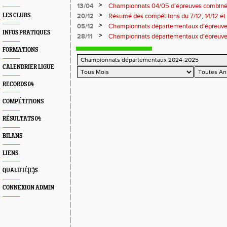
>
13/04
Championnats 04/05 d'épreuves combiné
>
LES CLUBS
20/12
Résumé des compétitons du 7/12, 14/12 et 
>
05/12
Championnats départementaux d'épreuves
INFOS PRATIQUES
Miramas
>
28/11
Championnats départementaux d'épreuve
salle
FORMATIONS
CALENDRIER LIGUE
RECORDS 04
COMPÉTITIONS
RÉSULTATS 04
BILANS
LIENS
QUALIFIÉ(E)S
CONNEXION ADMIN