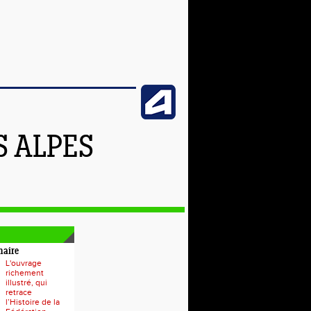
S ALPES
naire
L'ouvrage
richement
illustré, qui
retrace
l’Histoire de la