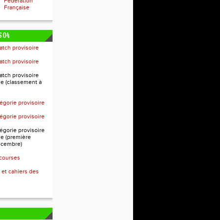
Fédération
Française
 04
atch provisoire
atch provisoire
atch provisoire
e (classement à
égorie provisoire
égorie provisoire
égorie provisoire
e (première
écembre)
 courses
 et cahiers des