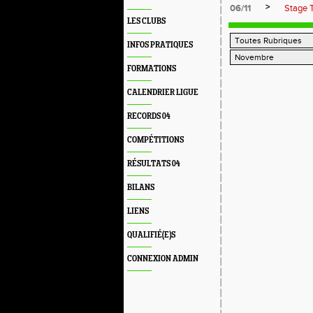
>
06/11
Stage 
LES CLUBS
INFOS PRATIQUES
FORMATIONS
CALENDRIER LIGUE
RECORDS 04
COMPÉTITIONS
RÉSULTATS 04
BILANS
LIENS
QUALIFIÉ(E)S
CONNEXION ADMIN