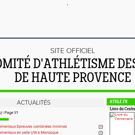
SITE OFFICIEL
OMITÉ D'ATHLÉTISME DE
DE HAUTE PROVENCE
ACTUALITÉS
ATHLE.FR
Livre du Cente
) | Page 1/1
ementaux Epreuves combinées minimes
ementaux en salle U14 à Manosque