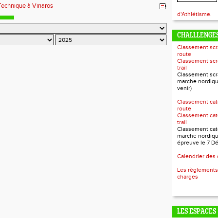
Technique à Vinaros
d'Athlétisme.
CHALLLENGES
Classement scr
route
Classement scr
trail
Classement scr
marche nordiqu
venir)
Classement cat
route
Classement cat
trail
Classement cat
marche nordiqu
épreuve le 7 D
Calendrier des
Les règlements
charges
LES ESPACES