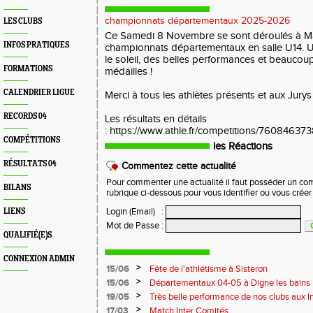
championnats départementaux 2025-2026
LES CLUBS
Ce Samedi 8 Novembre se sont déroulés à M
INFOS PRATIQUES
championnats départementaux en salle U14. 
le soleil, des belles performances et beaucou
FORMATIONS
médailles !
CALENDRIER LIGUE
Merci à tous les athlètes présents et aux Jurys
RECORDS 04
Les résultats en détails
: https://www.athle.fr/competitions/76084
COMPÉTITIONS
les Réactions
RÉSULTATS 04
Commentez cette actualité
Pour commenter une actualité il faut posséder un compt
BILANS
rubrique ci-dessous pour vous identifier ou vous crée
Login (Email)
:
LIENS
Mot de Passe
:
QUALIFIÉ(E)S
CONNEXION ADMIN
>
15/06
Fête de l'athlétisme à Sisteron
>
15/06
Départementaux 04-05 à Digne les bains
>
19/05
Très belle performance de nos clubs aux I
Toulon !
>
17/03
Match Inter Comités