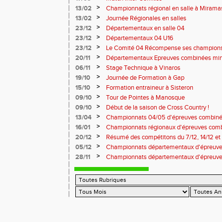
>
13/02
Championnats régional en salle à Mirama
>
13/02
Journée Régionales en salles
>
23/12
Départementaux en salle 04
>
23/12
Départementaux 04 U16
>
23/12
Le Comité 04 Récompense ses champion
>
20/11
Départementaux Epreuves combinées mi
>
06/11
Stage Technique à Vinaros
>
19/10
Journée de Formation à Gap
>
15/10
Formation entraineur à Sisteron
>
09/10
Tour de Pointes à Manosque
>
09/10
Début de la saison de Cross Country !
>
13/04
Championnats 04/05 d'épreuves combiné
>
16/01
Championnats régionaux d'épreuves comb
>
20/12
Résumé des compétitons du 7/12, 14/12 et 
>
05/12
Championnats départementaux d'épreuves
Miramas
>
28/11
Championnats départementaux d'épreuve
salle