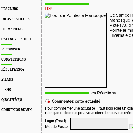
TDP
LES CLUBS
Ce Samedi 1
INFOS PRATIQUES
Manosque la
Piste ! Au 
FORMATIONS
Pointe le ma
Hivernale d
CALENDRIER LIGUE
RECORDS 04
COMPÉTITIONS
RÉSULTATS 04
BILANS
LIENS
les Réactions
QUALIFIÉ(E)S
Commentez cette actualité
Pour commenter une actualité il faut posséder un compt
CONNEXION ADMIN
rubrique ci-dessous pour vous identifier ou vous crée
Login (Email)
:
Mot de Passe
: