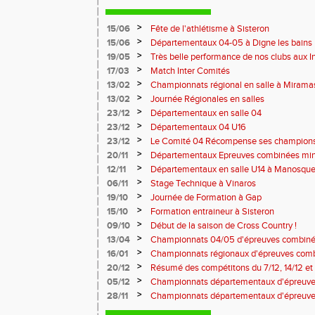
>
15/06
Fête de l'athlétisme à Sisteron
>
15/06
Départementaux 04-05 à Digne les bains
>
19/05
Très belle performance de nos clubs aux I
Toulon !
>
17/03
Match Inter Comités
>
13/02
Championnats régional en salle à Mirama
>
13/02
Journée Régionales en salles
>
23/12
Départementaux en salle 04
>
23/12
Départementaux 04 U16
>
23/12
Le Comité 04 Récompense ses champion
>
20/11
Départementaux Epreuves combinées mi
>
12/11
Départementaux en salle U14 à Manosqu
>
06/11
Stage Technique à Vinaros
>
19/10
Journée de Formation à Gap
>
15/10
Formation entraineur à Sisteron
>
09/10
Début de la saison de Cross Country !
>
13/04
Championnats 04/05 d'épreuves combiné
>
16/01
Championnats régionaux d'épreuves comb
>
20/12
Résumé des compétitons du 7/12, 14/12 et 
>
05/12
Championnats départementaux d'épreuves
Miramas
>
28/11
Championnats départementaux d'épreuve
salle