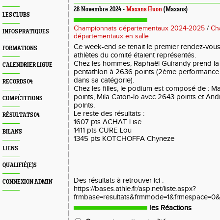
28 Novembre 2024 -
Maxans Huon
(Maxans)
LES CLUBS
Championnats départementaux 2024-2025
/
Ch
INFOS PRATIQUES
départementaux en salle
Ce week-end se tenait le premier rendez-vous e
FORMATIONS
athlètes du comité étaient représentés.
Chez les hommes, Raphaël Guirandy prend la
CALENDRIER LIGUE
pentathlon à 2636 points (2ème performance f
dans sa catégorie).
RECORDS 04
Chez les filles, le podium est composé de : M
points, Mila Caton-lo avec 2643 points et And
COMPÉTITIONS
points.
Le reste des résultats :
RÉSULTATS 04
1607 pts ACHAT Lise
1411 pts CURE Lou
BILANS
1345 pts KOTCHOFFA Chyneze
LIENS
QUALIFIÉ(E)S
Des résultats à retrouver ici :
CONNEXION ADMIN
https://bases.athle.fr/asp.net/liste.aspx?
frmbase=resultats&frmmode=1&frmespace=0
les Réactions