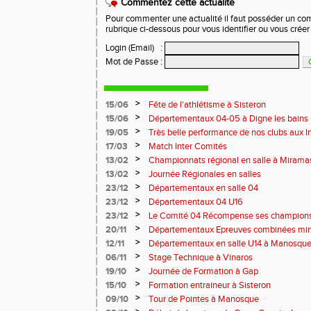
Commentez cette actualité
Pour commenter une actualité il faut posséder un compt
rubrique ci-dessous pour vous identifier ou vous crée
Login (Email)
:
Mot de Passe
:
>
15/06
Fête de l'athlétisme à Sisteron
>
15/06
Départementaux 04-05 à Digne les bains
>
19/05
Très belle performance de nos clubs aux I
Toulon !
>
17/03
Match Inter Comités
>
13/02
Championnats régional en salle à Mirama
>
13/02
Journée Régionales en salles
>
23/12
Départementaux en salle 04
>
23/12
Départementaux 04 U16
>
23/12
Le Comité 04 Récompense ses champion
>
20/11
Départementaux Epreuves combinées mi
>
12/11
Départementaux en salle U14 à Manosqu
>
06/11
Stage Technique à Vinaros
>
19/10
Journée de Formation à Gap
>
15/10
Formation entraineur à Sisteron
>
09/10
Tour de Pointes à Manosque