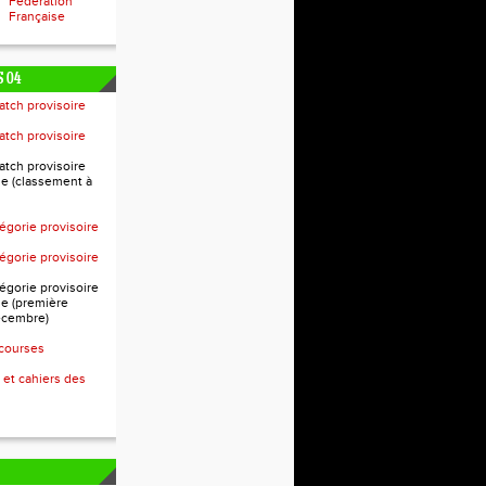
Fédération
Française
 04
atch provisoire
atch provisoire
atch provisoire
e (classement à
égorie provisoire
égorie provisoire
égorie provisoire
e (première
écembre)
 courses
 et cahiers des