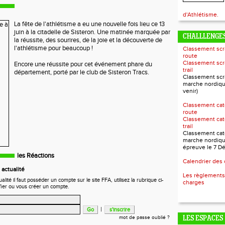
d'Athlétisme.
La fête de l'athlétisme a eu une nouvelle fois lieu ce 13
juin à la citadelle de Sisteron. Une matinée marquée par
CHALLLENGES
la réussite, des sourires, de la joie et la découverte de
l'athlétisme pour beaucoup !
Classement scr
route
Classement scr
Encore une réussite pour cet événement phare du
trail
département, porté par le club de Sisteron Tracs.
Classement scr
marche nordiqu
venir)
Classement cat
route
Classement cat
trail
Classement cat
marche nordiqu
épreuve le 7 D
les Réactions
Calendrier des
actualité
Les règlements
ité il faut posséder un compte sur le site FFA, utilisez la rubrique ci-
charges
fier ou vous créer un compte.
|
mot de passe oublié ?
LES ESPACES