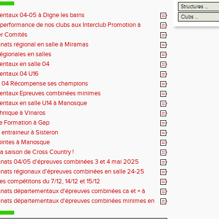
ntaux 04-05 à Digne les bains
 performance de nos clubs aux Interclub Promotion à
er Comités
ats régional en salle à Miramas
égionales en salles
ntaux en salle 04
entaux 04 U16
é 04 Récompense ses champions
entaux Epreuves combinées minimes
ntaux en salle U14 à Manosque
hnique à Vinaros
e Formation à Gap
entraineur à Sisteron
ointes à Manosque
a saison de Cross Country !
ats 04/05 d'épreuves combinées 3 et 4 mai 2025
ats régionaux d'épreuves combinées en salle 24-25
 compétitons du 7/12, 14/12 et 15/12
ats départementaux d'épreuves combinées ca et + à
ats départementaux d'épreuves combinées minimes en