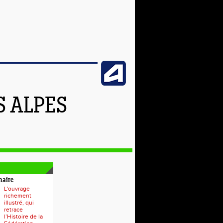
S ALPES
naire
L'ouvrage
richement
illustré, qui
retrace
l’Histoire de la