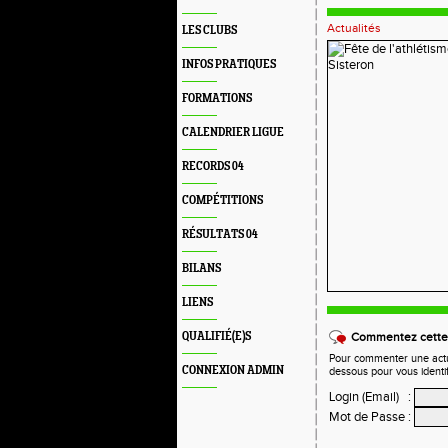
Actualités
LES CLUBS
INFOS PRATIQUES
FORMATIONS
CALENDRIER LIGUE
RECORDS 04
COMPÉTITIONS
RÉSULTATS 04
BILANS
LIENS
QUALIFIÉ(E)S
Commentez cette 
Pour commenter une actual
CONNEXION ADMIN
dessous pour vous identi
Login (Email)
:
Mot de Passe
: