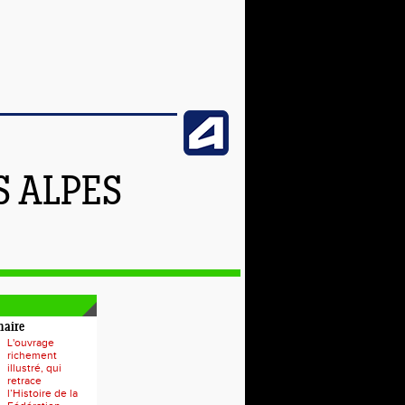
S ALPES
naire
L'ouvrage
richement
illustré, qui
retrace
l’Histoire de la