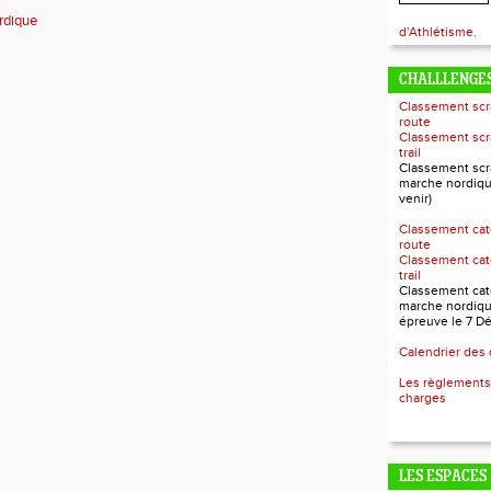
rdique
d'Athlétisme.
CHALLLENGES
Classement scr
route
Classement scr
trail
Classement scr
marche nordiqu
venir)
Classement cat
route
Classement cat
trail
Classement cat
marche nordiqu
épreuve le 7 D
Calendrier des
Les règlements
charges
LES ESPACES