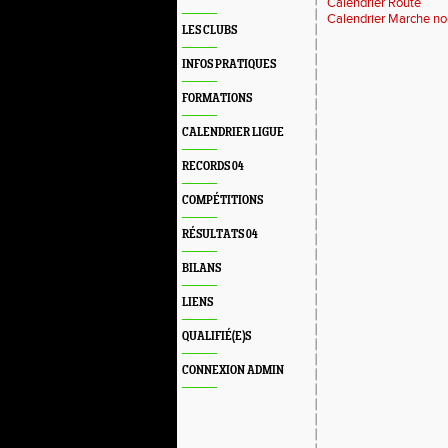
Calendrier Route
Calendrier Marche no
LES CLUBS
INFOS PRATIQUES
FORMATIONS
CALENDRIER LIGUE
RECORDS 04
COMPÉTITIONS
RÉSULTATS 04
BILANS
LIENS
QUALIFIÉ(E)S
CONNEXION ADMIN