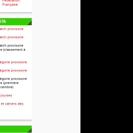
Fédération
Française
 04
atch provisoire
atch provisoire
atch provisoire
e (classement à
égorie provisoire
égorie provisoire
égorie provisoire
e (première
écembre)
 courses
 et cahiers des