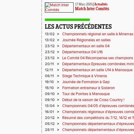
17 Mars 2026
|
Actualités
Match Inter Comités
LES ACTUS PRÉCÉDENTES
13/02
>
Championnats régional en salle à Miramas
13/02
>
Journée Régionales en salles
23/12
>
Départementaux en salle 04
23/12
>
Départementaux 04 U16
23/12
>
Le Comité 04 Récompense ses champions
20/11
>
Départementaux Epreuves combinées min
12/11
>
Départementaux en salle U14 à Manosque
06/11
>
Stage Technique à Vinaros
19/10
>
Journée de Formation à Gap
15/10
>
Formation entraineur à Sisteron
09/10
>
Tour de Pointes à Manosque
09/10
>
Début de la saison de Cross Country !
13/04
>
Championnats 04/05 d'épreuves combinée
16/01
>
Championnats régionaux d'épreuves combi
20/12
>
Résumé des compétitons du 7/12, 14/12 et 1
05/12
>
Championnats départementaux d'épreuves 
Miramas
28/11
>
Championnats départementaux d'épreuve