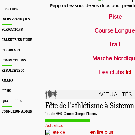
Rapprochez vous de vos clubs pour prendr
LES CLUBS
Piste
INFOS PRATIQUES
Course Longu
FORMATIONS
CALENDRIER LIGUE
Trail
RECORDS 04
Marche Nordiq
COMPÉTITIONS
RÉSULTATS 04
Les clubs
Ici
BILANS
LIENS
ACTUALITÉS
QUALIFIÉ(E)S
Fête de l'athlétisme à Sisteron
CONNEXION ADMIN
15 Juin 2026 - Coutant Georget Thomas
Actualités
en lire plus