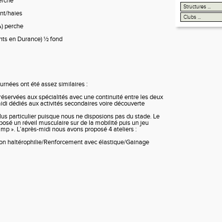
erche
nt/haies
) perche
ts en Durance) ½ fond
urnées ont été assez similaires :
réservées aux spécialités avec une continuité entre les deux
idi dédiés aux activités secondaires voire découverte
plus particulier puisque nous ne disposions pas du stade. Le
osé un réveil musculaire sur de la mobilité puis un jeu
amp ». L’après-midi nous avons proposé 4 ateliers :
ation haltérophilie/Renforcement avec élastique/Gainage