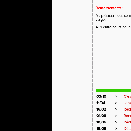
Remerciements :
Au président des comi
stage.
Aux entraîneurs pour 
03/10
>
C'es
11/04
>
La s
16/02
>
Régi
01/08
>
Renc
10/06
>
Rég
15/05
>
Dép