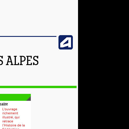
S ALPES
naire
L'ouvrage
richement
illustré, qui
retrace
l’Histoire de la