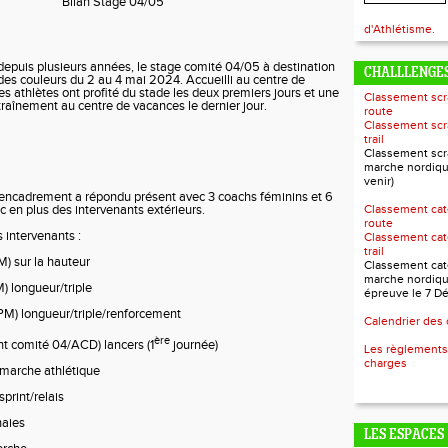
Bilan Stage 04/05
d'Athlétisme.
 depuis plusieurs années, le stage comité 04/05 à destination
CHALLLENGES
des couleurs du 2 au 4 mai 2024. Accueilli au centre de
s athlètes ont profité du stade les deux premiers jours et une
Classement scr
traînement au centre de vacances le dernier jour.
route
Classement scr
trail
Classement scr
marche nordiqu
venir)
encadrement a répondu présent avec 3 coachs féminins et 6
 en plus des intervenants extérieurs.
Classement cat
route
s intervenants :
Classement cat
trail
) sur la hauteur
Classement cat
marche nordiqu
) longueur/triple
épreuve le 7 D
PM) longueur/triple/renforcement
Calendrier des
ère
nt comité 04/ACD) lancers (1
journée)
Les règlements
charges
 marche athlétique
print/relais
haies
LES ESPACES