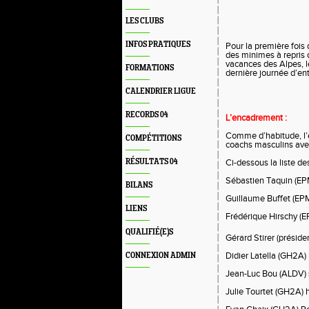
LES CLUBS
INFOS PRATIQUES
Pour la première fois
des minimes à repris 
vacances des Alpes, le
FORMATIONS
dernière journée d’en
CALENDRIER LIGUE
RECORDS 04
L’encadrement :
Comme d’habitude, l’
COMPÉTITIONS
coachs masculins avec
RÉSULTATS 04
Ci-dessous la liste de
Sébastien Taquin (EPM
BILANS
Guillaume Buffet (EPM
LIENS
Frédérique Hirschy (E
QUALIFIÉ(E)S
Gérard Stirer (préside
Didier Latella (GH2A)
CONNEXION ADMIN
Jean-Luc Bou (ALDV) s
Julie Tourtet (GH2A) 