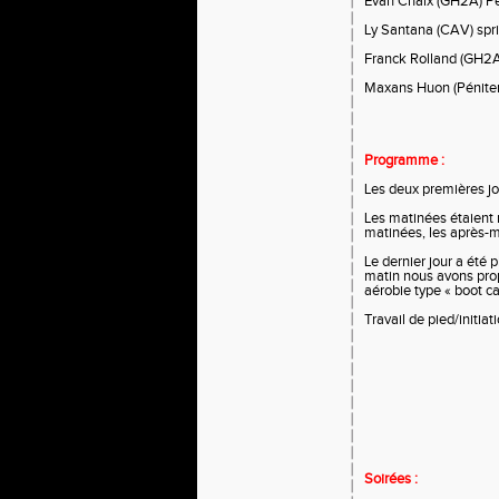
Evan Chaix (GH2A) P
Ly Santana (CAV) spri
Franck Rolland (GH2A
Maxans Huon (Péniten
Programme :
Les deux premières jo
Les matinées étaient 
matinées, les après-m
Le dernier jour a été 
matin nous avons prop
aérobie type « boot c
Travail de pied/initi
Soirées :