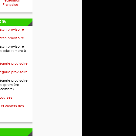
Fédération
Française
 04
atch provisoire
atch provisoire
atch provisoire
e (classement à
égorie provisoire
égorie provisoire
égorie provisoire
e (première
écembre)
 courses
 et cahiers des