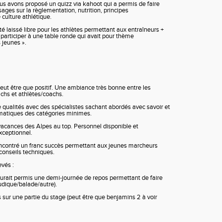
us avons proposé un quizz via kahoot qui a permis de faire
ges sur la règlementation, nutrition, principes
culture athlétique.
é laissé libre pour les athlètes permettant aux entraîneurs +
 participer à une table ronde qui avait pour thème
s jeunes ».
peut être que positif. Une ambiance très bonne entre les
achs et athlètes/coachs.
qualités avec des spécialistes sachant abordés avec savoir et
matiques des catégories minimes.
vacances des Alpes au top. Personnel disponible et
xceptionnel.
encontré un franc succès permettant aux jeunes marcheurs
conseils techniques.
vés :
urait permis une demi-journée de repos permettant de faire
ludique/balade/autre).
 sur une partie du stage (peut être que benjamins 2 à voir