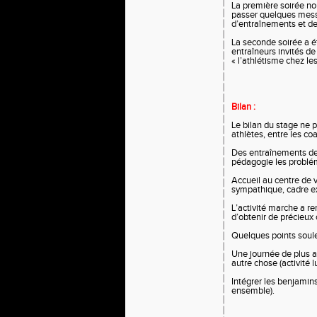
La première soirée no
passer quelques messa
d’entraînements et de 
La seconde soirée a ét
entraîneurs invités de
« l’athlétisme chez le
Bilan :
Le bilan du stage ne 
athlètes, entre les co
Des entraînements de 
pédagogie les problé
Accueil au centre de 
sympathique, cadre e
L’activité marche a r
d’obtenir de précieux 
Quelques points soule
Une journée de plus a
autre chose (activité 
Intégrer les benjamins
ensemble).