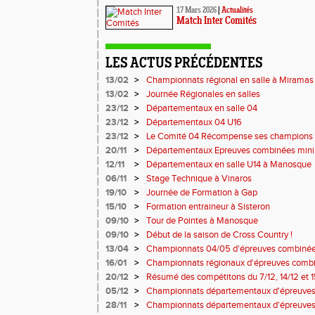
17 Mars 2026
|
Actualités
Match Inter Comités
LES ACTUS PRÉCÉDENTES
13/02
>
Championnats régional en salle à Miramas
13/02
>
Journée Régionales en salles
23/12
>
Départementaux en salle 04
23/12
>
Départementaux 04 U16
23/12
>
Le Comité 04 Récompense ses champions
20/11
>
Départementaux Epreuves combinées min
12/11
>
Départementaux en salle U14 à Manosque
06/11
>
Stage Technique à Vinaros
19/10
>
Journée de Formation à Gap
15/10
>
Formation entraineur à Sisteron
09/10
>
Tour de Pointes à Manosque
09/10
>
Début de la saison de Cross Country !
13/04
>
Championnats 04/05 d'épreuves combinée
16/01
>
Championnats régionaux d'épreuves combi
20/12
>
Résumé des compétitons du 7/12, 14/12 et 1
05/12
>
Championnats départementaux d'épreuves 
Miramas
28/11
>
Championnats départementaux d'épreuve