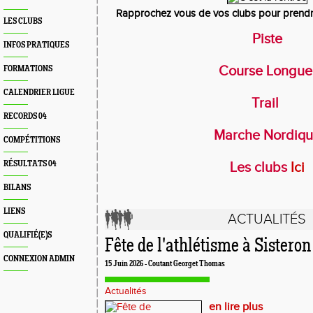
Rapprochez vous de vos clubs pour prendr
LES CLUBS
Piste
INFOS PRATIQUES
Course Longu
FORMATIONS
CALENDRIER LIGUE
Trail
RECORDS 04
Marche Nordiq
COMPÉTITIONS
RÉSULTATS 04
Les clubs
Ici
BILANS
LIENS
ACTUALITÉS
QUALIFIÉ(E)S
Fête de l'athlétisme à Sisteron
CONNEXION ADMIN
15 Juin 2026 - Coutant Georget Thomas
Actualités
en lire plus